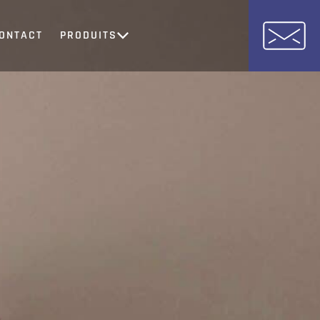
ONTACT
PRODUITS
SynVision Live
Diffusez en toute simplicité
SynInfogérance
Organisez votre espace professionnel
SynVision
Protégez ce qui compte