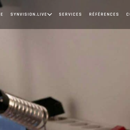
SE
SYNVISION.LIVE
SERVICES
RÉFÉRENCES
C
SVL pour l'éducation
Donnez vie à vos cours
SVL pour le culte
Ouvrez les portes de vos églises