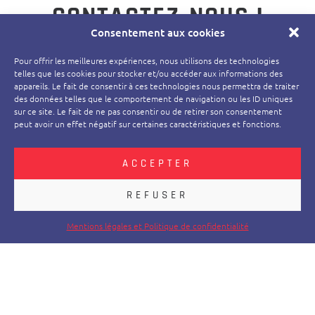
CONTACTEZ-NOUS !
Consentement aux cookies
Pour offrir les meilleures expériences, nous utilisons des technologies
telles que les cookies pour stocker et/ou accéder aux informations des
appareils. Le fait de consentir à ces technologies nous permettra de traiter
des données telles que le comportement de navigation ou les ID uniques
sur ce site. Le fait de ne pas consentir ou de retirer son consentement
peut avoir un effet négatif sur certaines caractéristiques et fonctions.
147 avenue Paul Doumer 92500 Rueil Malmaison
Du lundi au vendredi : 9h30-12h00 - 14h-18h30
Contact commercial : 01 47 44 92 51
ACCEPTER
REFUSER
Structure
Mentions légales et Politique de confidentialité
E-mail